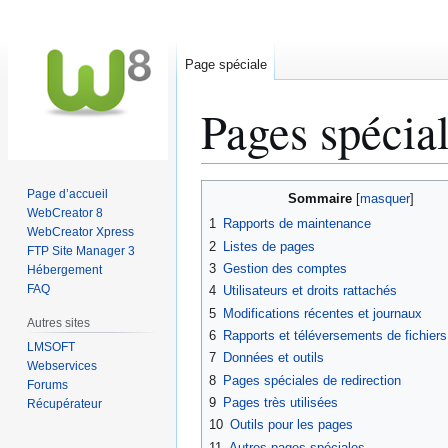
Page spéciale
Pages spécia
Aller
Aller
Page d’accueil
Sommaire
à
à
WebCreator 8
1
Rapports de maintenance
WebCreator Xpress
la
la
2
Listes de pages
FTP Site Manager 3
navigation
recherche
3
Gestion des comptes
Hébergement
FAQ
4
Utilisateurs et droits rattachés
5
Modifications récentes et journaux
Autres sites
6
Rapports et téléversements de fichier
LMSOFT
7
Données et outils
Webservices
8
Pages spéciales de redirection
Forums
9
Pages très utilisées
Récupérateur
10
Outils pour les pages
11
Autres pages spéciales